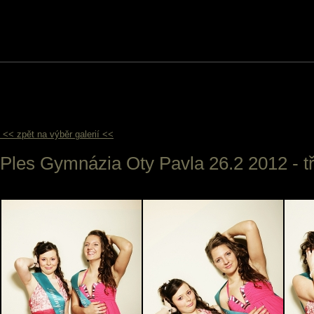
<< zpět na výběr galerií <<
Ples Gymnázia Oty Pavla 26.2 2012 - tř