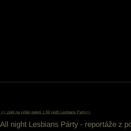
<< zpět na výběr galerií z All nigth Lesbians Party<<
All night Lesbians Párty - reportáže z p